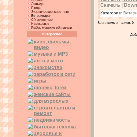
Лошади
Скачать | Downl
Птицы
Экзотические животные
Категория
:
Ветер
Ветеринария
С/х животные
Всего комментариев
:
0
Насекомые
Рыбы, морские обитатели
Интересное
Доб
кино, фильмы,
видео
музыка и MP3
авто и мото
знакомства
заработок в сети
игры
форекс, forex
женские сайты
для взрослых
строительство и
ремонт
недвижимость
бытовая техника
здоровье и