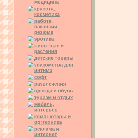
медицина
красота,
косметика
работа,
вакансии,
резюме
эротика
животные и
растения
детские товары
знакомства для
интима
софт
развлечения
одежда и обувь
туризм и отдых
мебель,
интерьер
компьютеры и
оргтехника
реклама и
интернет