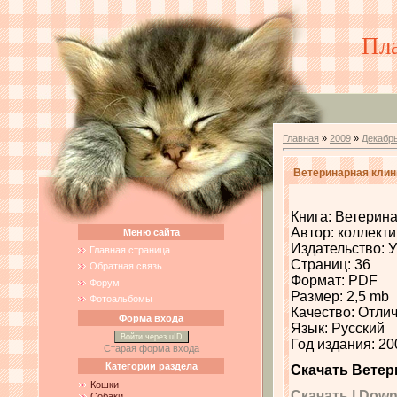
Пл
Главная
»
2009
»
Декабр
Ветеринарная клини
Книга: Ветерина
Автор: коллект
Меню сайта
Издательство: 
Главная страница
Страниц: 36
Обратная связь
Формат: PDF
Форум
Размер: 2,5 mb
Фотоальбомы
Качество: Отли
Форма входа
Язык: Русский
Войти через uID
Год издания: 20
Старая форма входа
Категории раздела
Скачать Ветер
Кошки
Скачать | Downlo
Собаки