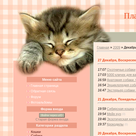
Пл
Главная
»
2009
»
Декабр
27 Декабря, Воскресе
17:07
Охотничьи собаки
17:03
5000 кличек для в
Меню сайта
16:59
Анатомия собаки.
16:54
Энциклопедия соб
Главная страница
16:47
Экстерьер собаки 
Обратная связь
Форум
21 Декабря, Понедель
Фотоальбомы
19:59
Сибирская кошка
Форма входа
(
19:54
Мейн кун
(0)
Войти через uID
19:46
Экзотическая кор
Старая форма входа
19:37
Крокодилы
(0)
Категории раздела
Кошки
20 Декабря, Воскресе
Собаки