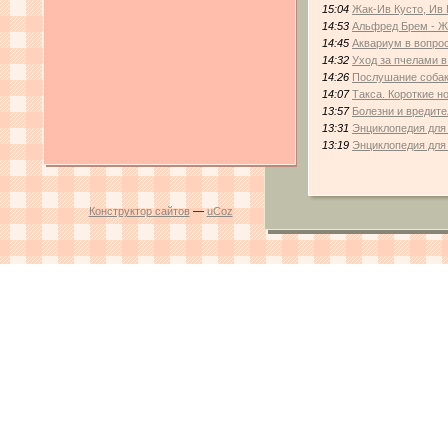
15:04
Жак-Ив Кусто, Ив 
14:53
Альфред Брем - Ж
14:45
Аквариум в вопрос
14:32
Уход за пчелами 
14:26
Послушание соба
14:07
Такса. Короткие н
13:57
Болезни и вредит
13:31
Энциклопедия для 
13:19
Энциклопедия для 
Конструктор сайтов
—
uCoz