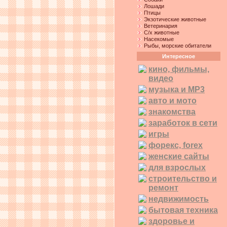
Лошади
Птицы
Экзотические животные
Ветеринария
С/х животные
Насекомые
Рыбы, морские обитатели
Интересное
кино, фильмы,
видео
музыка и MP3
авто и мото
знакомства
заработок в сети
игры
форекс, forex
женские сайты
для взрослых
строительство и
ремонт
недвижимость
бытовая техника
здоровье и