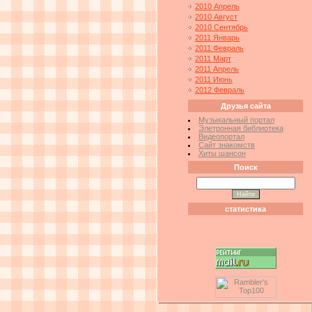
2010 Апрель
2010 Август
2010 Сентябрь
2011 Январь
2011 Февраль
2011 Март
2011 Апрель
2011 Июнь
2012 Февраль
Друзья сайта
Музыкальный портал
Элетронная библиотека
Видеопортал
Сайт знакомств
Хиты шансон
Поиск
статистика