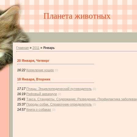
Планета животных
Главная
»
2011
»
Январь
20 Января, Четверг
16:22
Кормление кошек
(0)
18 Января, Вторник
17:17
Птицы. Энциклопедический путеводитель
(0)
16:19
Рифовый аквариум
(0)
15:41
Такса. Стандарты. Содержание. Разведение. Профилактика заболева
15:37
Породы собак. Справочник-определитель
(0)
14:57
Книга о собаках
(0)