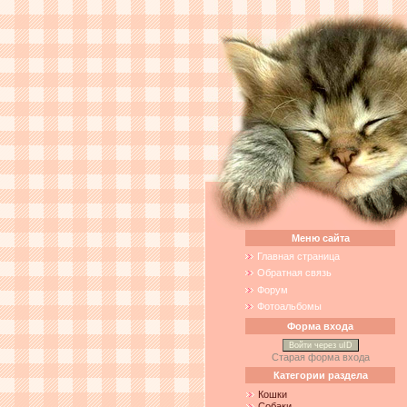
Меню сайта
Главная страница
Обратная связь
Форум
Фотоальбомы
Форма входа
Войти через uID
Старая форма входа
Категории раздела
Кошки
Собаки