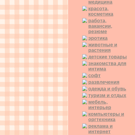
медицина
красота,
косметика
работа,
вакансии,
резюме
эротика
животные и
растения
детские товары
знакомства для
интима
софт
развлечения
одежда и обувь
туризм и отдых
мебель,
интерьер
компьютеры и
оргтехника
реклама и
интернет