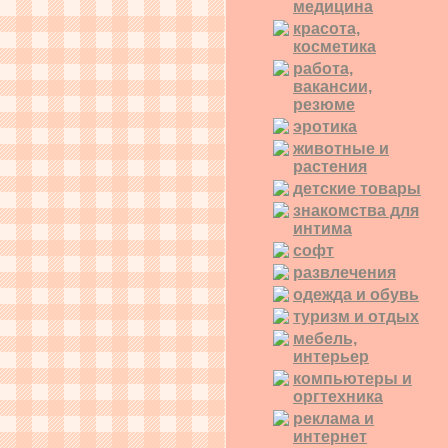
медицина
красота,
косметика
работа,
вакансии,
резюме
эротика
животные и
растения
детские товары
знакомства для
интима
софт
развлечения
одежда и обувь
туризм и отдых
мебель,
интерьер
компьютеры и
оргтехника
реклама и
интернет