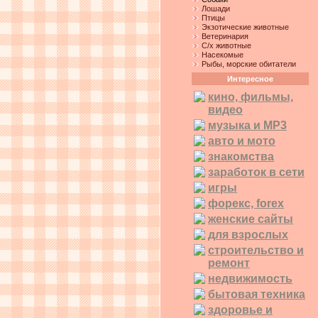
Лошади
Птицы
Экзотические животные
Ветеринария
С/х животные
Насекомые
Рыбы, морские обитатели
Интересное
кино, фильмы,
видео
музыка и MP3
авто и мото
знакомства
заработок в сети
игры
форекс, forex
женские сайты
для взрослых
строительство и
ремонт
недвижимость
бытовая техника
здоровье и