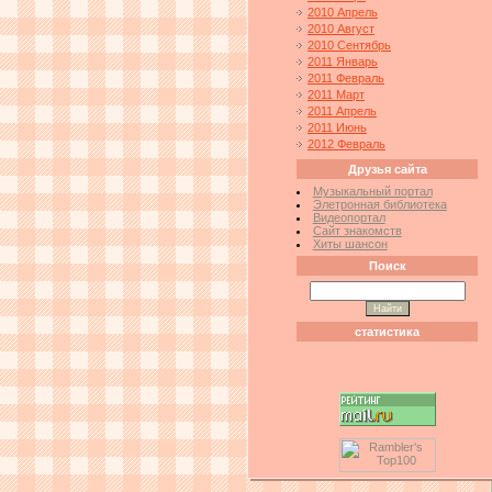
2010 Апрель
2010 Август
2010 Сентябрь
2011 Январь
2011 Февраль
2011 Март
2011 Апрель
2011 Июнь
2012 Февраль
Друзья сайта
Музыкальный портал
Элетронная библиотека
Видеопортал
Сайт знакомств
Хиты шансон
Поиск
статистика