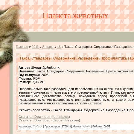
Планета животных
Главная
»
2011
»
Январь
»
18
» Такса. Стандарты. Содержание. Разведение.
Такса. Стандарты. Содержание. Разведение. Профилактика за
Автор:
Шмидт-Дуйсберг К.
Название:
Такса. Стандарты. Содержание. Разведение. Профилактика за
Год выпуска:
2006
Формат:
PDF
Размер:
7,36 MB
Первоначально такс разводили для использования на охоте. Но с давних
верными спутниками человека в его повседневной жизни. И тот, кто п
собственного достоинства собаку, находится перед проблемой 
гладкошерстную, жесткошерстную или длинношерстную, и какого раз
размера имеются также карликовая и кроличья таксы.
Скачать бесплатно - Такса. Стандарты. Содержание. Разведение. П
Скачать | Download (letitbit.net)
Скачать | Download (depositfiles.com)
Категория
:
Собаки
|
Просмотров
: 1756 |
Добавил
:
admin
|
Рейтинг
:
5.0
/
1