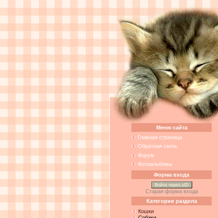
Меню сайта
Главная страница
Обратная связь
Форум
Фотоальбомы
Форма входа
Войти через uID
Старая форма входа
Категории раздела
Кошки
Собаки