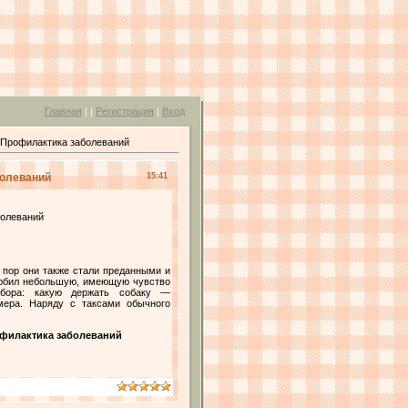
Главная
|
|
Регистрация
|
Вход
 Профилактика заболеваний
болеваний
15:41
болеваний
 пор они также стали преданными и
олюбил небольшую, имеющую чувство
выбора: какую держать собаку —
мера. Наряду с таксами обычного
рофилактика заболеваний