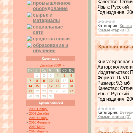
Качество: Отли
промышленное
Язык: Русский
оборудование
Год издания: 20
сырье и
материалы
Категория:
Кошки
социальные
Комментарии (0)
сети
средства связи
образование и
Красная книга
обучение
Календарь
Книга: Красная 
«
Декабрь 2009
»
Автор: коллект
Пн
Вт
Ср
Чт
Пт
Сб
Вс
Издательство: 
1
2
3
4
5
6
Формат: DJVU
7
8
9
10
11
12
13
Размер: 9,3 мб
14
15
16
17
18
19
20
Качество: Отли
21
22
23
24
25
26
27
Язык: Русский
28
29
30
31
Год издания: 20
Архив записей
2009 Ноябрь
Категория:
Ветер
2009 Декабрь
Комментарии (0)
2010 Январь
2010 Февраль
2010 Март
2010 Апрель