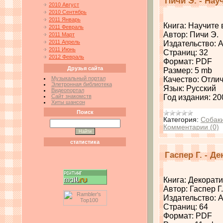
Пичи Э. - Нау
2010 Август
2010 Сентябрь
2011 Январь
Книга: Научите
2011 Февраль
Автор: Пичи Э.
2011 Март
2011 Апрель
Издательство: 
2011 Июнь
Страниц: 32
2012 Февраль
Формат: PDF
Друзья сайта
Размер: 5 mb
Музыкальный портал
Качество: Отли
Элетронная библиотека
Язык: Русский
Видеопортал
Сайт знакомств
Год издания: 20
Хиты шансон
Поиск
Категория:
Собак
Комментарии (0)
статистика
Гаспер Г. - 
Книга: Декорат
Автор: Гаспер Г.
Издательство: 
Страниц: 64
Формат: PDF