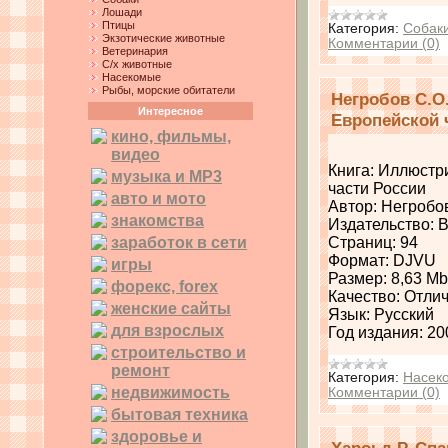
Лошади
Птицы
Категория:
Собак
Экзотические животные
Комментарии (0)
Ветеринария
С/х животные
Насекомые
Рыбы, морские обитатели
Негробов С.О
Интересное
Европейской 
кино, фильмы,
видео
Книга: Иллюстр
музыка и MP3
части России
авто и мото
Автор: Негробо
знакомства
Издательство: 
заработок в сети
Страниц: 94
Формат: DJVU
игры
Размер: 8,63 Mb
форекс, forex
Качество: Отли
женские сайты
Язык: Русский
для взрослых
Год издания: 20
строительство и
ремонт
Категория:
Насек
недвижимость
Комментарии (0)
бытовая техника
здоровье и
Хароьд Р. Сп