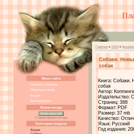
Пл
Главная
»
2009
»
Декабр
Собаки. Новы
собак
Меню сайта
Книга: Собаки.
Главная страница
собак
Обратная связь
Автор: Коппинге
Форум
Издательство:
Фотоальбомы
Страниц: 388
Формат: PDF
Форма входа
Размер: 37 mb
Войти через uID
Старая форма входа
Качество: Отли
Язык: Русский
Категории раздела
Год издания: 20
Кошки
Собаки