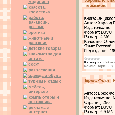
медицина
терминов
красота,
косметика
работа,
Книга: Энцикло
вакансии,
Автор: Хароьд 
резюме
Издательство: -
Формат: DJVU
эротика
Размер: 4 Мб
животные и
Качество: Отли
растения
Язык: Русский
детские товары
Год издания: 19
знакомства для
интима
Категория:
Собак
софт
Комментарии (0)
развлечения
одежда и обувь
Брюс Фогл - 
туризм и отдых
мебель,
интерьер
Автор: Брюс Фо
компьютеры и
Издательство: 
оргтехника
Страниц: 290
Формат: DJVU
реклама и
Размер: 6,5 Мб
интернет