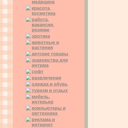
медицина
красота,
косметика
работа,
вакансии,
резюме
эротика
животные и
растения
детские товары
знакомства для
интима
софт
развлечения
одежда и обувь
туризм и отдых
мебель,
интерьер
компьютеры и
оргтехника
реклама и
интернет