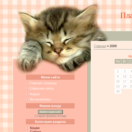
Пл
Главная
»
2009
Но
Пн
Вт
С
2
3
9
10
1
Меню сайта
16
17
1
Главная страница
23
24
2
Обратная связь
30
Форум
Фотоальбомы
Форма входа
Войти через uID
Старая форма входа
Категории раздела
Кошки
Собаки