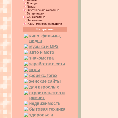
Лошади
Птицы
Экзотические животные
Ветеринария
С/х животные
Насекомые
Рыбы, морские обитатели
Интересное
кино, фильмы,
видео
музыка и MP3
авто и мото
знакомства
заработок в сети
игры
форекс, forex
женские сайты
для взрослых
строительство и
ремонт
недвижимость
бытовая техника
здоровье и