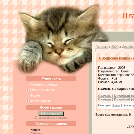
Пл
Главная
»
2009
»
Декабр
Сибирские кошки - 
Год издания: 2005
Издательство: Вече
Количество страниц: 6
Меню сайта
Формат: Fb2
Размер: 4,44 МБ
Главная страница
Скачать Сибирские ко
Обратная связь
Форум
Скачать | Download (
Скачать | Download (d
Фотоальбомы
Категория
:
Кошки
|
Просмот
Форма входа
Войти через uID
Всего комментариев
:
0
Старая форма входа
Категории раздела
Доб
Кошки
Собаки