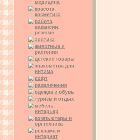
медицина
красота,
косметика
работа,
вакансии,
резюме
эротика
животные и
растения
детские товары
знакомства для
интима
софт
развлечения
одежда и обувь
туризм и отдых
мебель,
интерьер
компьютеры и
оргтехника
реклама и
интернет