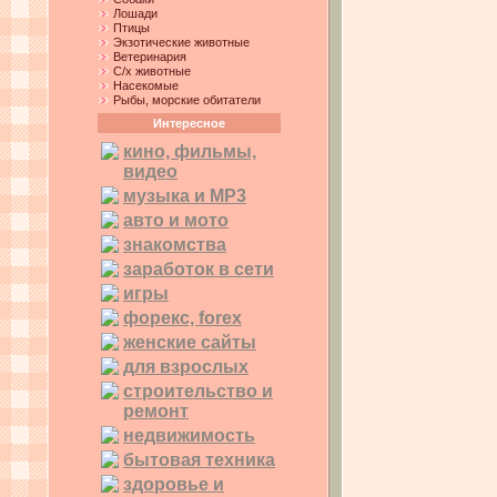
Лошади
Птицы
Экзотические животные
Ветеринария
С/х животные
Насекомые
Рыбы, морские обитатели
Интересное
кино, фильмы,
видео
музыка и MP3
авто и мото
знакомства
заработок в сети
игры
форекс, forex
женские сайты
для взрослых
строительство и
ремонт
недвижимость
бытовая техника
здоровье и