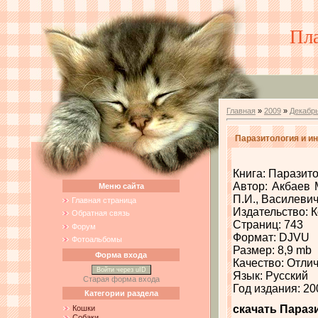
Пл
Главная
»
2009
»
Декабр
Паразитология и и
Книга: Паразит
Автор: Акбаев 
Меню сайта
П.И., Василевич
Главная страница
Издательство: 
Обратная связь
Страниц: 743
Форум
Формат: DJVU
Фотоальбомы
Размер: 8,9 mb
Форма входа
Качество: Отли
Войти через uID
Язык: Русский
Старая форма входа
Год издания: 20
Категории раздела
скачать Параз
Кошки
Собаки