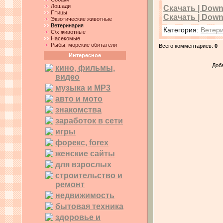
Лошади
Скачать | Downlo
Птицы
Скачать | Downl
Экзотические животные
Ветеринария
Категория
:
Ветер
С/х животные
Насекомые
Рыбы, морские обитатели
Всего комментариев
:
0
Интересное
Доб
кино, фильмы,
видео
музыка и MP3
авто и мото
знакомства
заработок в сети
игры
форекс, forex
женские сайты
для взрослых
строительство и
ремонт
недвижимость
бытовая техника
здоровье и