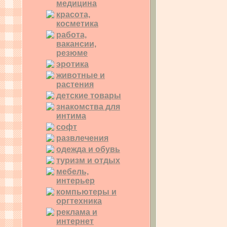
медицина
красота,
косметика
работа,
вакансии,
резюме
эротика
животные и
растения
детские товары
знакомства для
интима
софт
развлечения
одежда и обувь
туризм и отдых
мебель,
интерьер
компьютеры и
оргтехника
реклама и
интернет