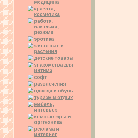
медицина
красота,
косметика
работа,
вакансии,
резюме
эротика
животные и
растения
детские товары
знакомства для
интима
софт
развлечения
одежда и обувь
туризм и отдых
мебель,
интерьер
компьютеры и
оргтехника
реклама и
интернет