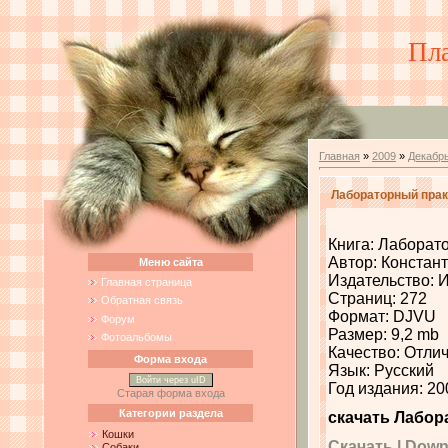
Пл
Главная
»
2009
»
Декабр
Лабораторный прак
Книга: Лаборат
Автор: Констант
Меню сайта
Издательство: 
Главная страница
Страниц: 272
Обратная связь
Формат: DJVU
Форум
Размер: 9,2 mb
Фотоальбомы
Качество: Отли
Форма входа
Язык: Русский
Войти через uID
Год издания: 20
Старая форма входа
Категории раздела
скачать Лабор
Кошки
Скачать | Downlo
Собаки