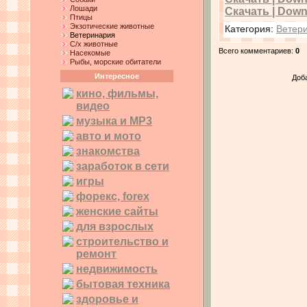
Лошади
Скачать | Downl
Птицы
Экзотические животные
Категория
:
Ветер
Ветеринария
С/х животные
Всего комментариев
:
0
Насекомые
Рыбы, морские обитатели
Интересное
Доб
кино, фильмы,
видео
музыка и MP3
авто и мото
знакомства
заработок в сети
игры
форекс, forex
женские сайты
для взрослых
строительство и
ремонт
недвижимость
бытовая техника
здоровье и