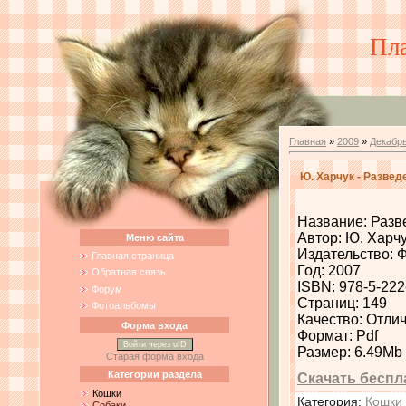
Пл
Главная
»
2009
»
Декабр
Ю. Харчук - Разве
Название: Разв
Автор: Ю. Харч
Меню сайта
Издательство: 
Главная страница
Год: 2007
Обратная связь
ISBN: 978-5-222
Форум
Страниц: 149
Фотоальбомы
Качество: Отли
Форма входа
Формат: Pdf
Войти через uID
Размер: 6.49Mb
Старая форма входа
Категории раздела
Скачать беспл
Кошки
Категория
:
Кошки
Собаки