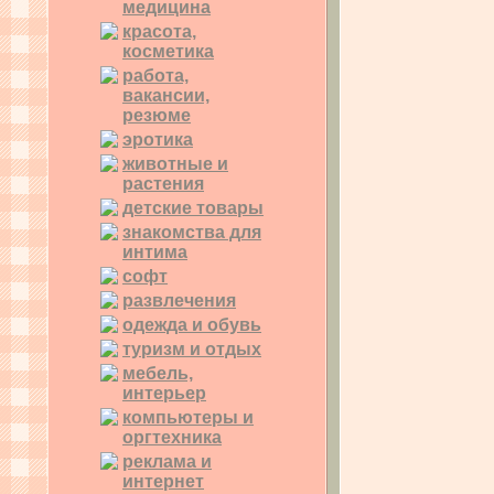
медицина
красота,
косметика
работа,
вакансии,
резюме
эротика
животные и
растения
детские товары
знакомства для
интима
софт
развлечения
одежда и обувь
туризм и отдых
мебель,
интерьер
компьютеры и
оргтехника
реклама и
интернет