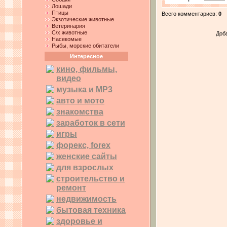
Лошади
Птицы
Всего комментариев
:
0
Экзотические животные
Ветеринария
С/х животные
Доб
Насекомые
Рыбы, морские обитатели
Интересное
кино, фильмы,
видео
музыка и MP3
авто и мото
знакомства
заработок в сети
игры
форекс, forex
женские сайты
для взрослых
строительство и
ремонт
недвижимость
бытовая техника
здоровье и