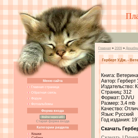
Пл
Главная
»
2009
»
Декабр
Герберт У.Дж. - Ве
Книга: Ветерин
Автор: Герберт 
Меню сайта
Издательство: 
Главная страница
Страниц: 312
Обратная связь
Формат: DJVU
Форум
Размер: 3,4 mb
Фотоальбомы
Качество: Отли
Форма входа
Язык: Русский
Войти через uID
Год издания: 19
Старая форма входа
Категории раздела
Скачать Гербе
Кошки
Скачать | Downlo
Собаки