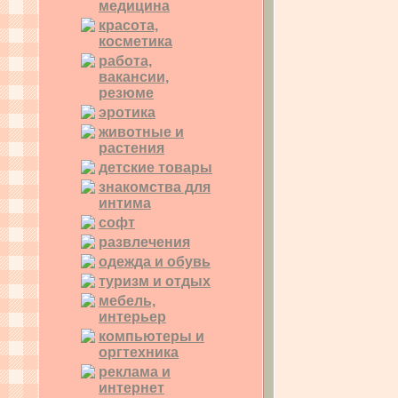
медицина
красота,
косметика
работа,
вакансии,
резюме
эротика
животные и
растения
детские товары
знакомства для
интима
софт
развлечения
одежда и обувь
туризм и отдых
мебель,
интерьер
компьютеры и
оргтехника
реклама и
интернет