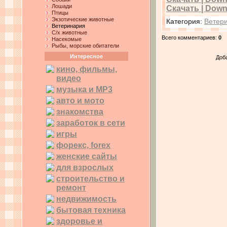
Лошади
Скачать | Downl
Птицы
Экзотические животные
Категория
:
Ветер
Ветеринария
С/х животные
Всего комментариев
:
0
Насекомые
Рыбы, морские обитатели
Интересное
Доб
кино, фильмы,
видео
музыка и MP3
авто и мото
знакомства
заработок в сети
игры
форекс, forex
женские сайты
для взрослых
строительство и
ремонт
недвижимость
бытовая техника
здоровье и