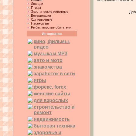
Лошади
Птицы
Экзотические животные
Доб
Ветеринария
С/х животные
Насекомые
Рыбы, морские обитатели
Интересное
кино, фильмы,
видео
музыка и MP3
авто и мото
знакомства
заработок в сети
игры
форекс, forex
женские сайты
для взрослых
строительство и
ремонт
недвижимость
бытовая техника
здоровье и