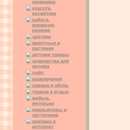
медицина
красота,
косметика
работа,
вакансии,
резюме
эротика
животные и
растения
детские товары
знакомства для
интима
софт
развлечения
одежда и обувь
туризм и отдых
мебель,
интерьер
компьютеры и
оргтехника
реклама и
интернет