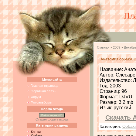
Пл
Главная
»
2009
»
Декабр
Анатомия собаки. 
Название: Анат
Автор: Слесарен
Меню сайта
Издательство: 
Год: 2003
Главная страница
Страниц: 96
Обратная связь
Формат: DJVU
Форум
Размер: 3,2 mb
Фотоальбомы
Язык: русский
Форма входа
Войти через uID
Скачать 
Старая форма входа
Категории раздела
Категория
:
Собак
Кошки
Собаки
Всего комментариев
:
0