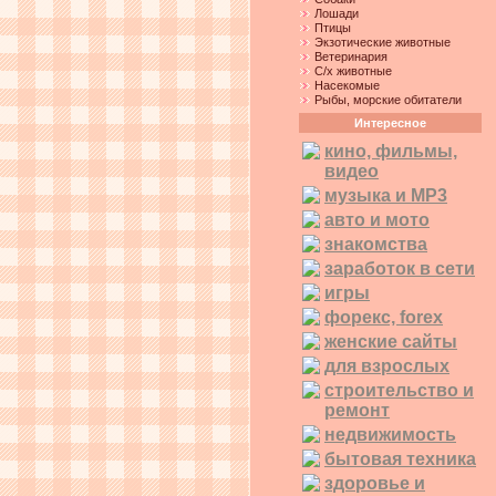
Лошади
Птицы
Экзотические животные
Ветеринария
С/х животные
Насекомые
Рыбы, морские обитатели
Интересное
кино, фильмы,
видео
музыка и MP3
авто и мото
знакомства
заработок в сети
игры
форекс, forex
женские сайты
для взрослых
строительство и
ремонт
недвижимость
бытовая техника
здоровье и