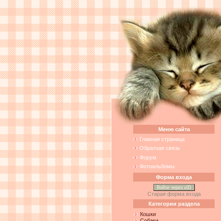
Меню сайта
Главная страница
Обратная связь
Форум
Фотоальбомы
Форма входа
Войти через uID
Старая форма входа
Категории раздела
Кошки
Собаки