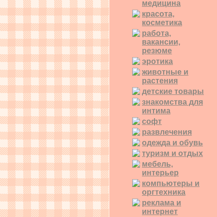
медицина
красота,
косметика
работа,
вакансии,
резюме
эротика
животные и
растения
детские товары
знакомства для
интима
софт
развлечения
одежда и обувь
туризм и отдых
мебель,
интерьер
компьютеры и
оргтехника
реклама и
интернет