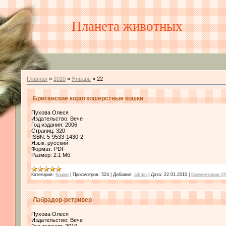
Планета животных
Главная
»
2010
»
Январь
»
22
Британские короткошерстные кошки
Пухова Олеся
Издательство: Вече
Год издания: 2006
Страниц: 320
ISBN: 5-9533-1430-2
Язык: русский
Формат: PDF
Размер: 2.1 Мб
Категория:
Кошки
|
Просмотров:
524
|
Добавил:
admin
|
Дата:
22.01.2010
|
Комментарии (0
Лабрадор-ретривер
Пухова Олеся
Издательство: Вече