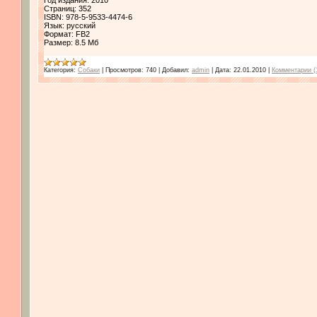
Год издания: 2010
Страниц: 352
ISBN: 978-5-9533-4474-6
Язык: русский
Формат: FB2
Размер: 8.5 Мб
Категория:
Собаки
|
Просмотров:
740
|
Добавил:
admin
|
Дата:
22.01.2010
|
Комментарии (