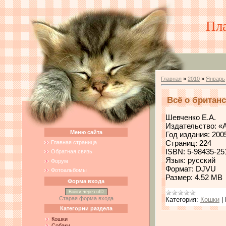
Пл
Главная
»
2010
»
Январь
Всё о британ
Шевченко Е.А.
Издательство: «
Меню сайта
Год издания: 200
Страниц: 224
Главная страница
ISBN: 5-98435-25
Обратная связь
Язык: русский
Форум
Формат: DJVU
Фотоальбомы
Размер: 4.52 MB
Форма входа
Войти через uID
Старая форма входа
Категория:
Кошки
|
Категории раздела
Кошки
Собаки