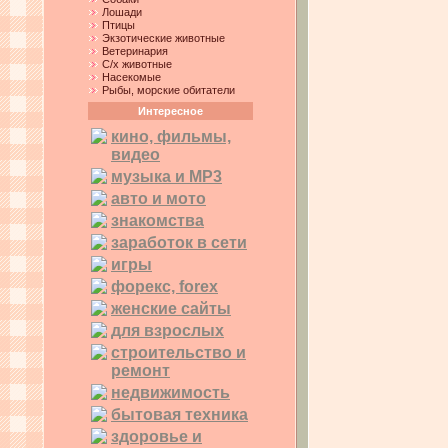
Лошади
Птицы
Экзотические животные
Ветеринария
С/х животные
Насекомые
Рыбы, морские обитатели
Интересное
кино, фильмы,
видео
музыка и MP3
авто и мото
знакомства
заработок в сети
игры
форекс, forex
женские сайты
для взрослых
строительство и
ремонт
недвижимость
бытовая техника
здоровье и