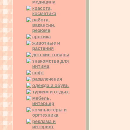
медицина
красота,
косметика
работа,
вакансии,
резюме
эротика
животные и
растения
детские товары
знакомства для
интима
софт
развлечения
одежда и обувь
туризм и отдых
мебель,
интерьер
компьютеры и
оргтехника
реклама и
интернет