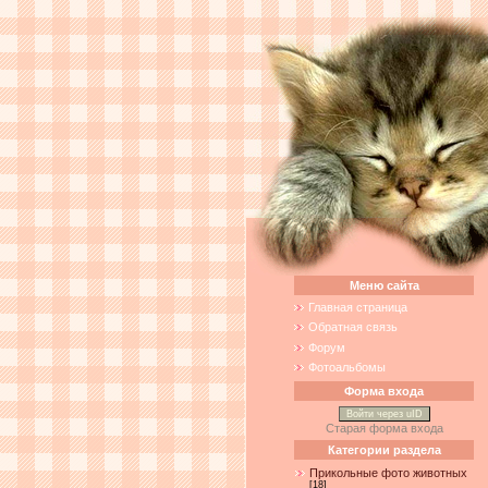
Меню сайта
Главная страница
Обратная связь
Форум
Фотоальбомы
Форма входа
Войти через uID
Старая форма входа
Категории раздела
Прикольные фото животных
[18]