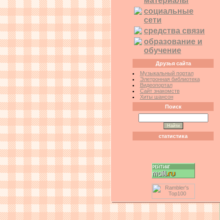
материалы
социальные
сети
средства связи
образование и
обучение
Друзья сайта
Музыкальный портал
Элетронная библиотека
Видеопортал
Сайт знакомств
Хиты шансон
Поиск
статистика