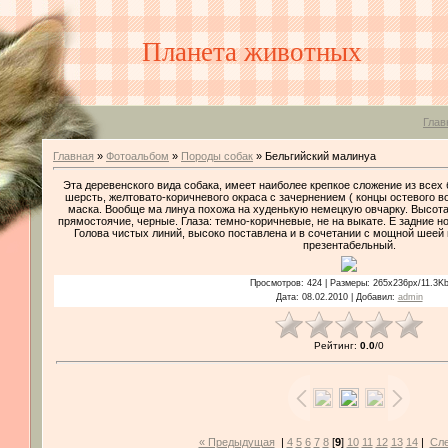
Планета животных
Глав
Главная
»
Фотоальбом
»
Породы собак
» Бельгийский малинуа
Эта деревенского вида собака, имеет наиболее крепкое сложение из всех 
шерсть, желтовато-коричневого окраса с зачернением ( концы остевого в
маска. Вообще ма линуа похожа на худенькую немецкую овчарку. Высота в 
прямостоячие, черные. Глаза: темно-коричневые, не на выкате. Е задние 
Голова чистых линий, высоко поставлена и в сочетании с мощной шеей 
презентабельный.
Просмотров
: 424 |
Размеры
: 265x236px/11.3K
Дата
: 08.02.2010 |
Добавил
:
admin
Рейтинг
:
0.0
/
0
« Предыдущая
|
4
5
6
7
8
[
9
]
10
11
12
13
14
|
Сл