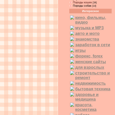
Породы кошек
[34]
Породы собак
[14]
Интересное
кино, фильмы,
видео
музыка и MP3
авто и мото
знакомства
заработок в сети
игры
форекс, forex
женские сайты
для взрослых
строительство и
ремонт
недвижимость
бытовая техника
здоровье и
медицина
красота,
косметика