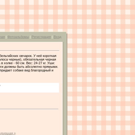
ная
|
Фотоальбомы
|
Регистрация
|
Вход
бельгийских овчарок. У неё короткая
олоса черные), обязательная черная
холке - 60 см. Вес: 24-27 кг. Уши:
ноги должны быть абсолютно прямыми.
придает собаке вид благородный и
b
едующая »