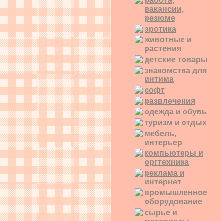
работа,
вакансии,
резюме
эротика
животные и
растения
детские товары
знакомства для
интима
софт
развлечения
одежда и обувь
туризм и отдых
мебель,
интерьер
компьютеры и
оргтехника
реклама и
интернет
промышленное
оборудование
сырье и