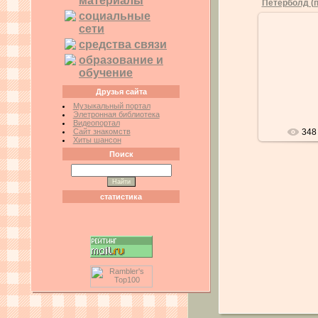
материалы
социальные
сети
0
средства связи
Петерболд 
образование и
сфинкс -
обучение
средней ве
крупная и эф
Друзья сайта
Музыкальный портал
Элетронная библиотека
Видеопортал
Сайт знакомств
348
Хиты шансон
Поиск
статистика