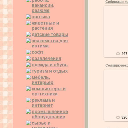
работа,
Сибирская к
вакансии,
резюме
0
эротика
Сибирска
животные и
отечеств
растения
которой с
клуба люби
детские товары
ра
знакомства для
интима
софт
467
развлечения
одежда и обувь
Селкирк-рек
туризм и отдых
мебель,
0
интерьер
Эти очаров
компьютеры и
прекрасно п
жизненным
оргтехника
они отличн
реклама и
интернет
промышленное
оборудование
320
сырье и