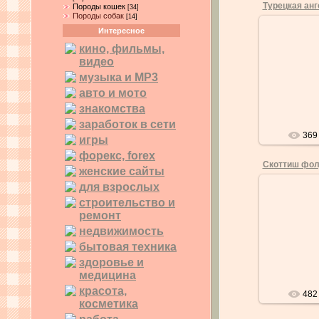
Турецкая анг
Породы кошек
[34]
Породы собак
[14]
Интересное
0
кино, фильмы,
Турецкая а
видео
некрупная г
музыка и MP3
клиновидной
высокими с
авто и мото
знакомства
заработок в сети
369
игры
форекс, forex
женские сайты
для взрослых
0
строительство и
Подобно 
ремонт
предкам,
недвижимость
сильные 
добродушн
бытовая техника
Голо
здоровье и
медицина
красота,
482
косметика