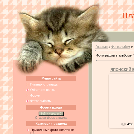
Пл
Главная
»
Фотоальбом
» 
Фотографий в альбоме
:
ЯПОНСКИЙ 
Меню сайта
0
Главная страница
Обратная связь
Японски
олицетвор
Форум
совмес
Фотоальбомы
изяществ
взрывным
Форма входа
Войти через uID
Старая форма входа
Категории раздела
458
Прикольные фото животных
[18]