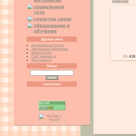
материалы
кривляка
социальные
сети
средства связи
образование и
1
обучение
Друзья сайта
Музыкальный портал
Элетронная библиотека
Видеопортал
Сайт знакомств
418
Хиты шансон
Поиск
статистика