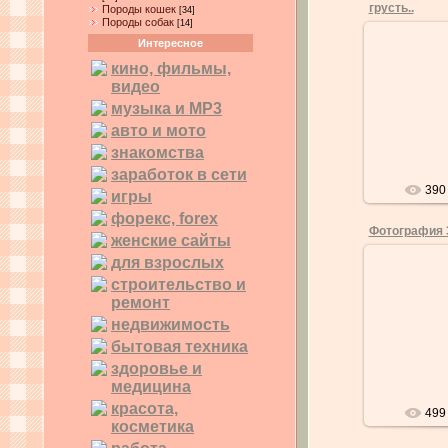
грусть..
Породы кошек
[34]
Породы собак
[14]
Интересное
кино, фильмы,
видео
0
музыка и MP3
авто и мото
знакомства
заработок в сети
390
игры
форекс, forex
Фотография 
женские сайты
для взрослых
строительство и
ремонт
0
недвижимость
бытовая техника
здоровье и
медицина
красота,
499
косметика