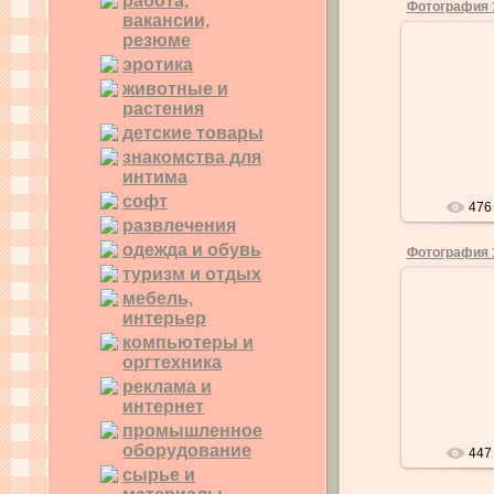
работа,
Фотография 
вакансии,
резюме
эротика
животные и
0
растения
детские товары
знакомства для
интима
софт
476
развлечения
одежда и обувь
Фотография 
туризм и отдых
мебель,
интерьер
компьютеры и
1
оргтехника
реклама и
интернет
промышленное
оборудование
447
сырье и