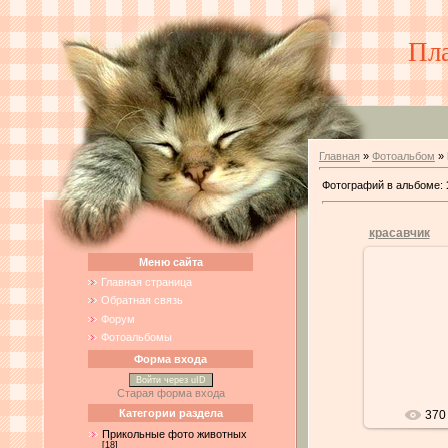
Пл
Главная
»
Фотоальбом
» 
Фотографий в альбоме
:
красавчик
Меню сайта
Главная страница
Обратная связь
0
Форум
Фотоальбомы
Форма входа
Войти через uID
Старая форма входа
Категории раздела
370
Прикольные фото животных
[18]