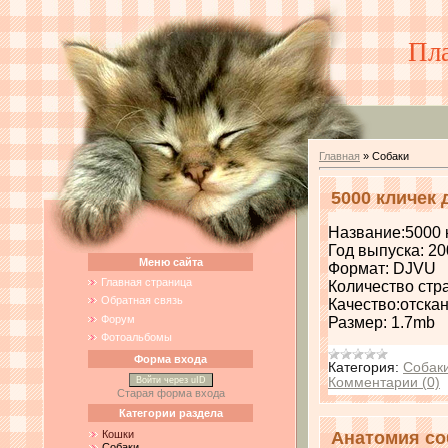
Пл
Главная
»
Собаки
5000 кличек 
Название:5000 
Год выпуска: 20
Меню сайта
Формат: DJVU
Главная страница
Количество стр
Обратная связь
Качество:отска
Форум
Размер: 1.7mb
Фотоальбомы
Форма входа
Категория:
Собак
Войти через uID
Комментарии (0)
Старая форма входа
Категории раздела
Кошки
Анатомия со
Собаки