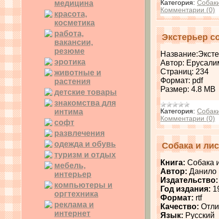
медицина
Категория:
Собак
Комментарии (0)
красота,
косметика
работа,
Экстерьер со
вакансии,
резюме
Название:Эксте
эротика
Автор: Ерусали
Страниц: 234
животные и
Формат: pdf
растения
Размер: 4.8 МВ
детские товары
знакомства для
интима
Категория:
Собак
Комментарии (0)
софт
развлечения
одежда и обувь
Собака и ли
туризм и отдых
Книга:
Собака 
мебель,
Автор:
Данило
интерьер
Издательство:
компьютеры и
Год издания:
1
оргтехника
Формат:
rtf
реклама и
Качество:
Отли
интернет
Язык:
Русский