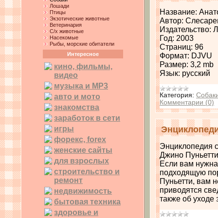
Лошади
Название: Анат
Птицы
Экзотические животные
Автор: Слесарен
Ветеринария
Издательство: 
С/х животные
Год: 2003
Насекомые
Рыбы, морские обитатели
Страниц: 96
Интересное
Формат: DJVU
Размер: 3,2 mb
кино, фильмы,
Язык: русский
видео
музыка и MP3
Категория:
Собак
авто и мото
Комментарии (0)
знакомства
заработок в сети
игры
Энциклопеди
форекс, forex
Энциклопедия с
женские сайты
Джино Пуньетт
для взрослых
Если вам нужна
строительство и
подходящую пор
ремонт
Пуньетти, вам н
приводятся све
недвижимость
также об уходе 
бытовая техника
здоровье и