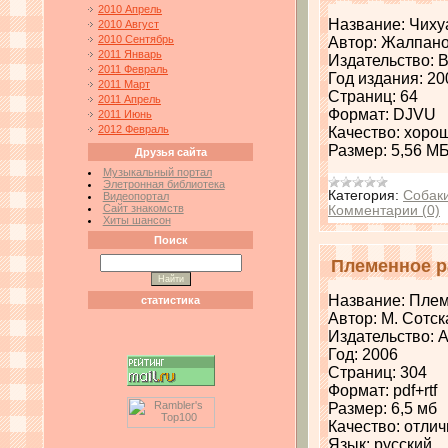
2010 Апрель
Название: Чиху
2010 Август
2010 Сентябрь
Автор: Жалпано
2011 Январь
Издательство: 
2011 Февраль
Год издания: 20
2011 Март
Страниц: 64
2011 Апрель
Формат: DJVU
2011 Июнь
2012 Февраль
Качество: хоро
Размер: 5,56 М
Друзья сайта
Музыкальный портал
Элетронная библиотека
Категория:
Собак
Видеопортал
Сайт знакомств
Комментарии (0)
Хиты шансон
Поиск
Племенное ра
Название: Плем
статистика
Автор: М. Сотск
Издательство: 
Год: 2006
Страниц: 304
Формат: pdf+rtf
Размер: 6,5 мб
Качество: отли
Язык: русский