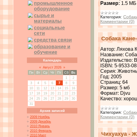
промышленное
Размер:
1.5 МБ
оборудование
сырье и
Категория:
Собак
материалы
Комментарии (0)
социальные
сети
Собака Кане
средства связи
образование и
Автор: Ляхова 
обучение
Название: Соба
Издательство: 
Календарь
ISBN: 5-9533-0
«
Август 2026
»
Серия: Животн
Пн
Вт
Ср
Чт
Пт
Сб
Вс
Год: 2005
1
2
Страниц: 64
3
4
5
6
7
8
9
Размер: 5 мб
10
11
12
13
14
15
16
Формат: Djvu
17
18
19
20
21
22
23
Качество: хоро
24
25
26
27
28
29
30
31
Архив записей
Категория:
Собак
Комментарии (0)
2009 Ноябрь
2009 Декабрь
2010 Январь
2010 Февраль
Чихуахуа - 
2010 Март