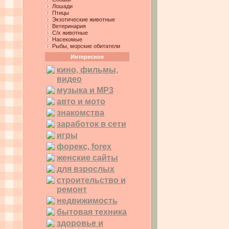
Лошади
Птицы
Экзотические животные
Ветеринария
С/х животные
Насекомые
Рыбы, морские обитатели
Интересное
кино, фильмы,
видео
музыка и MP3
авто и мото
знакомства
заработок в сети
игры
форекс, forex
женские сайты
для взрослых
строительство и
ремонт
недвижимость
бытовая техника
здоровье и