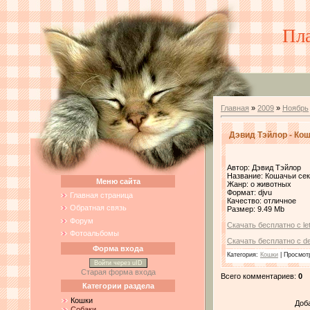
Пл
Главная
»
2009
»
Ноябрь
Дэвид Тэйлор - Ко
Автор: Дэвид Тэйлор
Название: Кошачьи се
Меню сайта
Жанр: о животных
Формат: djvu
Главная страница
Качество: отличное
Обратная связь
Размер: 9.49 Mb
Форум
Скачать бесплатно с leti
Фотоальбомы
Скачать бесплатно с de
Форма входа
Категория
:
Кошки
|
Просмот
Войти через uID
Старая форма входа
Всего комментариев
:
0
Категории раздела
Кошки
Доб
Собаки