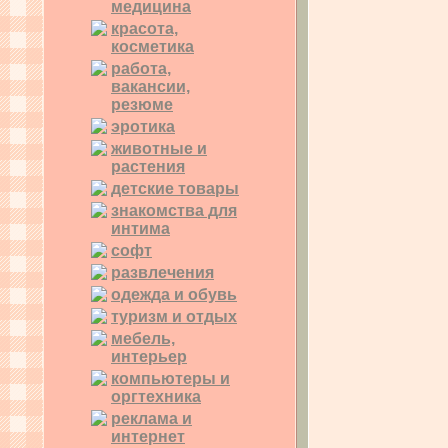
медицина
красота,
косметика
работа,
вакансии,
резюме
эротика
животные и
растения
детские товары
знакомства для
интима
софт
развлечения
одежда и обувь
туризм и отдых
мебель,
интерьер
компьютеры и
оргтехника
реклама и
интернет