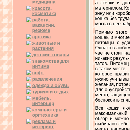
медицина
а стенки и дн
материалом. Ко
красота,
зину или короб
косметика
кошка без труда
работа,
могла в нее заб
вакансии,
резюме
Помимо этого,
эротика
кошек, и многие
питомцы с удо
животные и
Однако в любом
растения
чае не стоит н
детские товары
никаких резуль-
знакомства для
татов. Питомец
интима
в таком месте,
софт
которое нравит
развлечения
нужно учитыват
желания, потреб
одежда и обувь
Для обустройст
туризм и отдых
место, защищен
мебель,
беспокоить спя
интерьер
Все кошки люб
компьютеры и
максимальный
оргтехника
обзор и можно
реклама и
выбирают себе
интернет
место, наприме