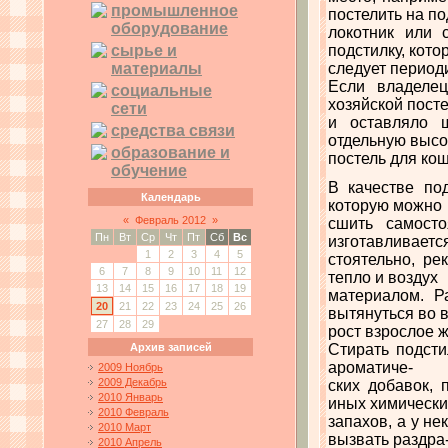
промышленное
постелить на по
оборудование
локотник или 
сырье и
подстилку, кото
материалы
следует период
Если владелец
социальные
хозяйской пост
сети
и оставляло 
средства связи
отдельную выс
образование и
постель для кош
обучение
В качестве по
Календарь
которую можно
«
Февраль 2012
»
сшить самосто
Пн
Вт
Ср
Чт
Пт
Сб
Вс
изготавливаетс
1
2
3
4
5
стоятельно, р
6
7
8
9
10
11
12
тепло и воздух
13
14
15
16
17
18
19
материалом. Р
20
21
22
23
24
25
26
вытянуться во 
27
28
29
рост взрослое 
Архив записей
Стирать подсти
ароматиче-
2009 Ноябрь
2009 Декабрь
ских добавок,
2010 Январь
иных химически
2010 Февраль
запахов, а у н
2010 Март
вызвать раздра
2010 Апрель