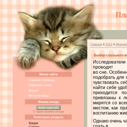
Пл
Главная
»
2012
»
Феврал
Выбор спального м
Исследователи 
проводят
во сне. Особен
Меню сайта
подобрать для 
Главная страница
чувствовать се
Обратная связь
найти себе удо
Форум
приходится п
Фотоальбомы
привязаны к л
Форма входа
мирятся со все
местом, как пра
Войти через uID
Старая форма входа
воспитанию жив
Категории раздела
Однако очень ча
Кошки
спать в
Собаки