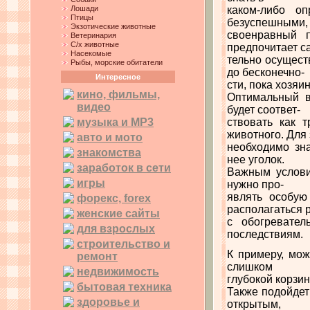
Лошади
каком-либо о
Птицы
безуспешными, 
Экзотические животные
своенравный 
Ветеринария
С/х животные
предпочитает с
Насекомые
тельно осущест
Рыбы, морские обитатели
до бесконечно-
Интересное
сти, пока хозяин
кино, фильмы,
Оптимальный в
видео
будет соответ-
музыка и MP3
ствовать как 
животного. Для 
авто и мото
необходимо зна
знакомства
нее уголок.
заработок в сети
Важным услови
игры
нужно про-
являть особую
форекс, forex
располагаться 
женские сайты
с обогревател
для взрослых
последствиям.
строительство и
К примеру, мож
ремонт
слишком
недвижимость
глубокой корзин
бытовая техника
Также подойдет 
здоровье и
открытым,