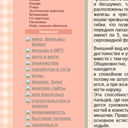
Лошади
и бесшумно, т
Птицы
расположены п
Экзотические животные
железы и чувс
Ветеринария
С/х животные
кошки чрезвыч
Насекомые
гибки, что по
Рыбы, морские обитатели
передних лапах
Интересное
имеют по 5, на
кино, фильмы,
серповидной ф
видео
Внешний вид кош
музыка и MP3
достоинстве и 
авто и мото
вместе с тем ну
знакомства
Общеизвестно, 
находится
заработок в сети
в спокойном с
игры
потому не затуп
форекс, forex
ются, а при во
женские сайты
когти наружу.
для взрослых
Эта способнос
пальцев, где на
строительство и
дятся сухожи
ремонт
когтей в кожист
недвижимость
мешочки. Приро
бытовая техника
основное естес
здоровье и
ходьбе.