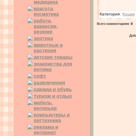
медицина
красота,
косметика
Категория
:
Кошки
работа,
Всего комментариев
:
0
вакансии,
резюме
Доб
эротика
животные и
растения
детские товары
знакомства для
интима
софт
развлечения
одежда и обувь
туризм и отдых
мебель,
интерьер
компьютеры и
оргтехника
реклама и
интернет