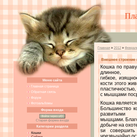
Пл
Главная
»
2012
»
Феврал
Внешнее строение 
Кошка по праву
длинное,
гибкое, изящно
Меню сайта
кости этого жи
Главная страница
пластичностью,
Обратная связь
с мышцами поср
Форум
Кошка является
Фотоальбомы
Большинство к
Форма входа
развитыми
Войти через uID
мышцами. Благо
Старая форма входа
добыче на охот
Категории раздела
sи совершить
Кошки
чрезвычайно о
Собаки