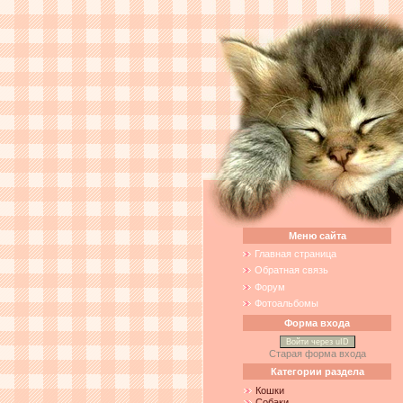
Меню сайта
Главная страница
Обратная связь
Форум
Фотоальбомы
Форма входа
Войти через uID
Старая форма входа
Категории раздела
Кошки
Собаки