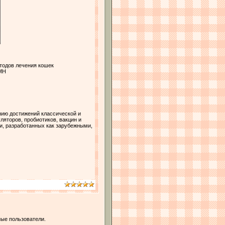
тодов лечения кошек
АМН
ию достижений классической и
яторов, пробиотиков, вакцин и
и, разработанных как зарубежными,
ые пользователи.