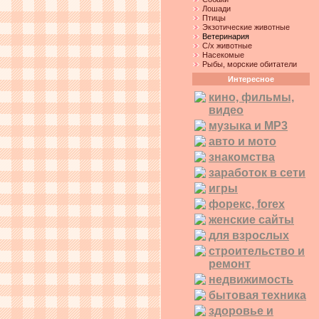
Лошади
Птицы
Экзотические животные
Ветеринария
С/х животные
Насекомые
Рыбы, морские обитатели
Интересное
кино, фильмы,
видео
музыка и MP3
авто и мото
знакомства
заработок в сети
игры
форекс, forex
женские сайты
для взрослых
строительство и
ремонт
недвижимость
бытовая техника
здоровье и