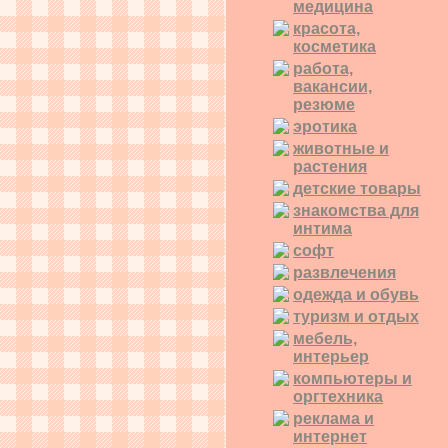
медицина
красота,
косметика
работа,
вакансии,
резюме
эротика
животные и
растения
детские товары
знакомства для
интима
софт
развлечения
одежда и обувь
туризм и отдых
мебель,
интерьер
компьютеры и
оргтехника
реклама и
интернет