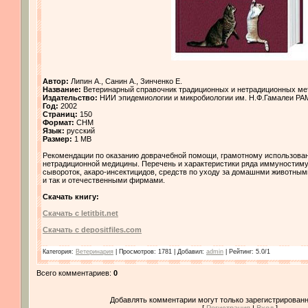
Автор:
Липин А., Санин А., Зинченко Е.
Название:
Ветеринарный справочник традиционных и нетрадиционных ме
Издательство:
НИИ эпидемиологии и микробиологии им. Н.Ф.Гамалеи Р
Год:
2002
Страниц:
150
Формат:
CHM
Язык:
русский
Размер:
1 MB
Рекомендации по оказанию доврачебной помощи, грамотному использован
нетрадиционной медицины. Перечень и характеристики ряда иммуностимул
сывороток, акаро-инсектицидов, средств по уходу за домашнми животным
и так и отечественными фирмами.
Скачать книгу:
Скачать с letitbit.net
Скачать с depositfiles.com
Категория
:
Ветеринария
|
Просмотров
: 1781 |
Добавил
:
admin
|
Рейтинг
:
5.0
/
1
Всего комментариев
:
0
Добавлять комментарии могут только зарегистрированн
[
Регистрация
|
Вход
]