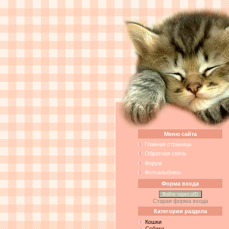
Меню сайта
Главная страница
Обратная связь
Форум
Фотоальбомы
Форма входа
Войти через uID
Старая форма входа
Категории раздела
Кошки
Собаки