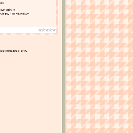
аже
щью обоня-
я то, что незнако-
ые пользователи.