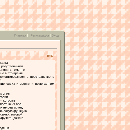
Главная
|
|
Регистрация
|
Вход
19:02
ласса
у родственными
ъяснить тем, что
но в это время
ориентироваться в пространстве в
ть
ьше слуха и зрения и помогает им
омогает
тории.
и, которые
ностью их обо-
х не реагирует,
ифическую функцию
 самки, готовой
наружить даже в
ходящи-