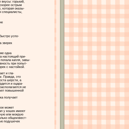
 вкусы: горький,
 скорее острым
, которая оказы-
ли специалисты,
ие
 быстро успо-
а зверек
аже одна
та настоящий при-
 попала капля, завы-
вность при попыт-
рек с настойкой.
ает и гла-
м. Правда, это
оста шерсти, а
рдится и оцара-
 располагаются не
дают повышенной
ка получает
ное может
ап у кошек имеют
зную или мокрую
только общеизвест-
тью подушечек