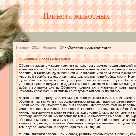
Планета животных
Главная
»
2012
»
Февраль
»
20
» Обоняние и осязание кошки
Обоняние и осязание кошки
Обоняние развито у кошек намного лучше, чем у других представителей к
млекопитающих. Оно способствует налаживанию взаимоотношений межд
особями, а также между животными и человеком. Это во многом можно об
животные семейства кошачьих изначально вели ночной образ жизни. Имен
суток они выходили на охоту и проявляли активность. Нужно было 
условиях плохой видимости и даже при недостаточном освещении находи
добычу во время охоты. Обоняние появляется у маленьких котят ран
находить свою мать и отличать ее от других животных по запаху.
В отношениях с представителями противоположного пола кошкам также п
обоняние, так как коты с помощью меток определяют границы своей терри
Обоняние кошек избирательно: они способны чувствовать только те запах
имеют для них то или иное значение, и это является немаловажной особен
няния. Посторонние малозначимые запахи словно блокируются, мозг на ни
поэтому животное на них не отвлекается и не сбивается со следа. Спец
обоняния выполняет, когда у кошек начинается брачный период, так как от
к оплодотворению, исходит особый запах, который позволяет самцу ее об
том случае, если она не издает характерных звуков.
У кошек намного слабее, чем у собак, развиты органы вкуса. Сосочки, на