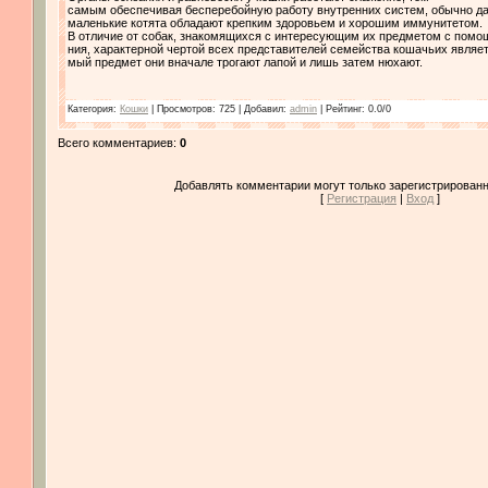
самым обеспечивая бесперебойную работу внутренних систем, обычно д
маленькие котята обладают крепким здоровьем и хорошим иммунитетом.
В отличие от собак, знакомящихся с интересующим их предметом с помо
ния, характерной чертой всех представителей семейства кошачьих являетс
мый предмет они вначале трогают лапой и лишь затем нюхают.
Категория
:
Кошки
|
Просмотров
: 725 |
Добавил
:
admin
|
Рейтинг
:
0.0
/
0
Всего комментариев
:
0
Добавлять комментарии могут только зарегистрированн
[
Регистрация
|
Вход
]