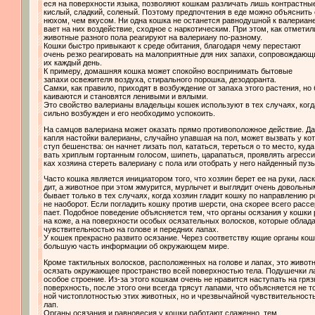
еся на поверхности языка, позволяют кошкам различать лишь контрастные
кислый, сладкий, соленый. Поэтому предпочтения в еде можно объяснить
нюхом, чем вкусом. Ни одна кошка не останется равнодушной к валериане
вает на них воздействие, сходное с наркотическим. При этом, как отмети
животные разного пола реагируют на валериану по-разному.
Кошки быстро привыкают к среде обитания, благодаря чему перестают
очень резко реагировать на малоприятные для них запахи, сопровождающ
их каждый день.
К примеру, домашняя кошка может спокойно воспринимать бытовые
запахи освежителя воздуха, стирального порошка, дезодоранта.
Самки, как правило, приходят в возбуждение от запаха этого растения, но
каиваются и становятся ленивыми и вялыми.
Это свойство валерианы владельцы кошек используют в тех случаях, когд
сильно возбужден и его необходимо успокоить.
На самцов валериана может оказать прямо противоположное действие. Д
капля настойки валерианы, случайно упавшая на пол, может вызвать у ко
ступ бешенства: он начнет лизать пол, кататься, тереться о то место, куда
вать хриплым гортанным голосом, шипеть, царапаться, проявлять агресси
ках хозяина стереть валериану с пола или отобрать у него найденный пузы
Часто кошка является инициатором того, что хозяин берет ее на руки, ласк
дит, а животное при этом жмурится, мурлычет и выглядит очень довольны
бывает только в тех случаях, когда хозяин гладит кошку по направлению р
не наоборот. Если погладить кошку против шерсти, она скорее всего рассе
пает. Подобное поведение объясняется тем, что органы осязания у кошки
на коже, а на поверхности особых осязательных волосков, которые обла
чувствительностью на голове и передних лапах.
У кошек прекрасно развито осязание. Через соответству ющие органы кош
большую часть информации об окружающем мире.
Кроме тактильных волосков, расположенных на голове и лапах, это живот
осязать окружающее пространство всей поверхностью тела. Подушечки л
особое строение. Из-за этого кошкам очень не нравится наступать на гря
поверхность, после этого они всегда трясут лапами, что объясняется не 
ной чистоплотностью этих животных, но и чрезвычайной чувствительнос
лап.
Органы осязания и равновесия у кошки работают слаженно, тем