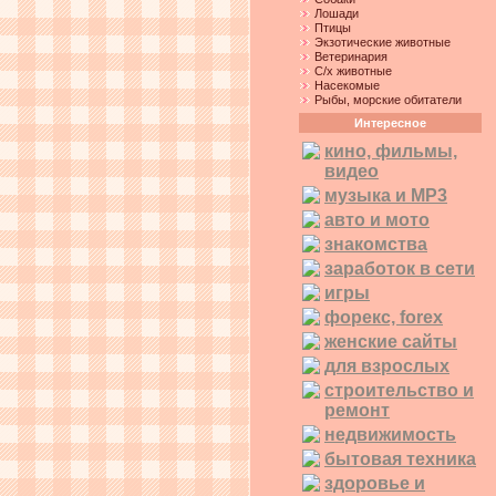
Лошади
Птицы
Экзотические животные
Ветеринария
С/х животные
Насекомые
Рыбы, морские обитатели
Интересное
кино, фильмы,
видео
музыка и MP3
авто и мото
знакомства
заработок в сети
игры
форекс, forex
женские сайты
для взрослых
строительство и
ремонт
недвижимость
бытовая техника
здоровье и