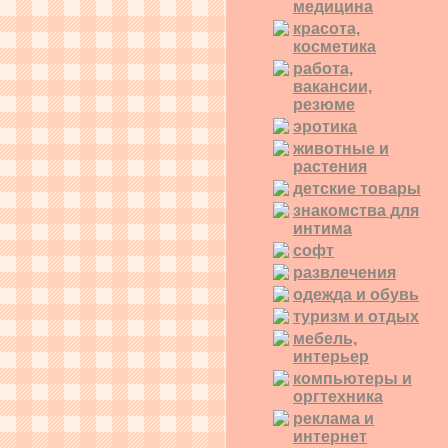
медицина
красота,
косметика
работа,
вакансии,
резюме
эротика
животные и
растения
детские товары
знакомства для
интима
софт
развлечения
одежда и обувь
туризм и отдых
мебель,
интерьер
компьютеры и
оргтехника
реклама и
интернет