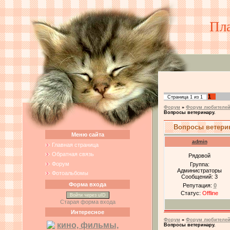
Пл
1
Страница
1
из
1
Форум
»
Форум любителей
Вопросы ветеринару.
Вопросы ветери
Меню сайта
admin
Главная страница
Обратная связь
Рядовой
Форум
Группа:
Администраторы
Фотоальбомы
Сообщений:
3
Форма входа
Репутация:
0
Статус:
Offline
Войти через uID
Старая форма входа
Интересное
Форум
»
Форум любителей
кино, фильмы,
Вопросы ветеринару.