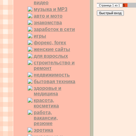
видео
1
Страница
1
из
1
музыка и MP3
авто и мото
знакомства
заработок в сети
игры
форекс, forex
женские сайты
для взрослых
строительство и
ремонт
недвижимость
бытовая техника
здоровье и
медицина
красота,
косметика
работа,
вакансии,
резюме
эротика