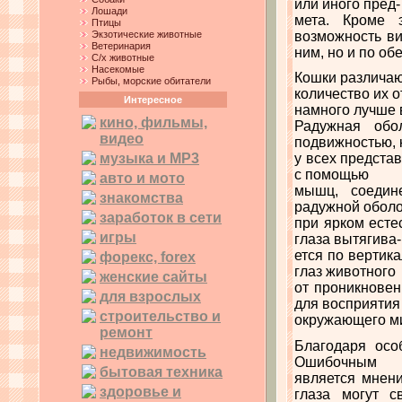
или иного пред-
Лошади
мета. Кроме 
Птицы
Экзотические животные
возможность ви
Ветеринария
ним, но и по об
С/х животные
Насекомые
Кошки различаю
Рыбы, морские обитатели
количество их о
Интересное
намного лучше 
кино, фильмы,
Радужная обо
видео
подвижностью, 
музыка и MP3
у всех предста
с помощью
авто и мото
мышц, соедин
знакомства
радужной оболо
заработок в сети
при ярком есте
игры
глаза вытягива-
ется по вертик
форекс, forex
глаз животного
женские сайты
от проникновен
для взрослых
для восприятия
строительство и
окружающего м
ремонт
Благодаря осо
недвижимость
Ошибочным
бытовая техника
является мнени
здоровье и
глаза могут с