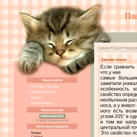
Пл
Главная
»
2012
»
Феврал
Зрение кошки
Если сравнить
что у нее
самые большие
Меню сайта
заметили уника
Главная страница
особенность к
Обратная связь
свойство опред
Форум
необычным расп
Фотоальбомы
носа, и у живот-
Форма входа
ного есть воз
углом 205° в од
Войти через uID
Старая форма входа
и том же напр
Категории раздела
центральной точ
Это свойство п
Кошки
Собаки