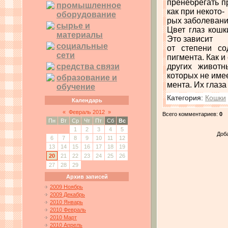
пренебрегать п
промышленное
как при некото-
оборудование
рых заболевани
сырье и
Цвет глаз кошк
материалы
Это зависит
социальные
от степени с
сети
пигмента. Как и
средства связи
других животн
которых не имее
образование и
мента. Их глаза
обучение
Категория
:
Кошки
Календарь
«
Февраль 2012
»
Всего комментариев
:
0
Пн
Вт
Ср
Чт
Пт
Сб
Вс
1
2
3
4
5
Доб
6
7
8
9
10
11
12
13
14
15
16
17
18
19
20
21
22
23
24
25
26
27
28
29
Архив записей
2009 Ноябрь
2009 Декабрь
2010 Январь
2010 Февраль
2010 Март
2010 Апрель