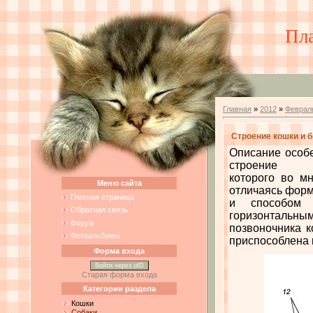
Пл
Главная
»
2012
»
Феврал
Строение кошки и 
Описание особе
строение
которого во м
Меню сайта
отличаясь фор
Главная страница
и способом 
Обратная связь
горизонтальны
Форум
позвоночника к
Фотоальбомы
приспособлена к
Форма входа
Войти через uID
Старая форма входа
Категории раздела
Кошки
Собаки