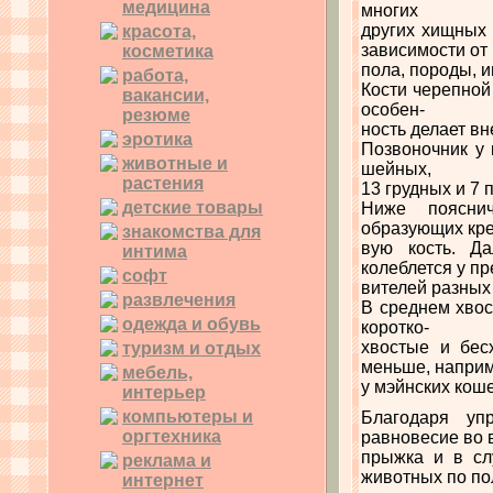
медицина
многих
других хищных 
красота,
зависимости от
косметика
пола, породы, 
работа,
Кости черепной
вакансии,
особен-
резюме
ность делает в
эротика
Позвоночник у 
животные и
шейных,
растения
13 грудных и 7 
детские товары
Ниже поясни
образующих кре
знакомства для
вую кость. Да
интима
колеблется у пр
софт
вителей разных
развлечения
В среднем хвос
одежда и обувь
коротко-
хвостые и бес
туризм и отдых
меньше, напри
мебель,
у мэйнских коше
интерьер
компьютеры и
Благодаря уп
оргтехника
равновесие во 
прыжка и в сл
реклама и
животных по по
интернет