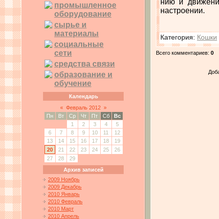
нию и движени
промышленное
настроении.
оборудование
сырье и
материалы
Категория
:
Кошки
социальные
сети
Всего комментариев
:
0
средства связи
Доб
образование и
обучение
Календарь
«
Февраль 2012
»
Пн
Вт
Ср
Чт
Пт
Сб
Вс
1
2
3
4
5
6
7
8
9
10
11
12
13
14
15
16
17
18
19
20
21
22
23
24
25
26
27
28
29
Архив записей
2009 Ноябрь
2009 Декабрь
2010 Январь
2010 Февраль
2010 Март
2010 Апрель