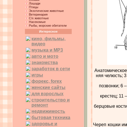
Лошади
Птицы
Экзотические животные
Ветеринария
С/х животные
Насекомые
Рыбы, морские обитатели
Интересное
кино, фильмы,
видео
музыка и MP3
авто и мото
знакомства
заработок в сети
Анатомическое 
игры
няя челюсть; 3
форекс, forex
позвонки; 6 –
женские сайты
для взрослых
крестец; 11 
строительство и
ремонт
берцовые кости;
недвижимость
бытовая техника
здоровье и
Череп кошки им