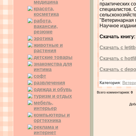
медицина
практических с
красота,
специалистов. 
косметика
сельскохозяйст
"Ветеринарная 
работа,
Научное издани
вакансии,
резюме
Скачать книгу:
эротика
животные и
Скачать с letitb
растения
детские товары
Скачать с hotfi
знакомства для
интима
Скачать с depos
софт
развлечения
Категория
:
Ветер
одежда и обувь
Всего комментариев
:
0
туризм и отдых
мебель,
Доб
интерьер
компьютеры и
оргтехника
реклама и
интернет