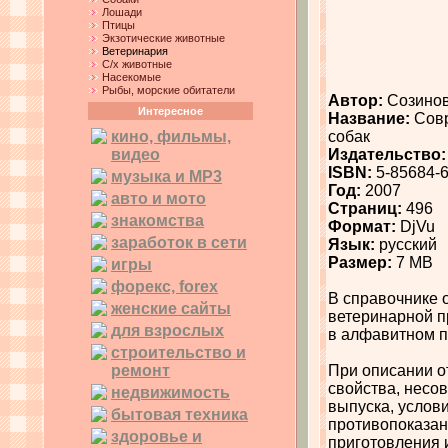
Лошади
Птицы
Экзотические животные
Ветеринария
С/х животные
Насекомые
Рыбы, морские обитатели
Автор:
Созинов
Интересное
Название:
Совр
кино, фильмы,
собак
видео
Издательство:
ISBN:
5-85684-6
музыка и MP3
Год:
2007
авто и мото
Страниц:
496
знакомства
Формат:
DjVu
заработок в сети
Язык:
русский
Размер:
7 MB
игры
форекс, forex
В справочнике 
женские сайты
ветеринарной п
для взрослых
в алфавитном по
строительство и
ремонт
При описании о
свойства, несо
недвижимость
выпуска, услов
бытовая техника
противопоказан
здоровье и
приготовления 