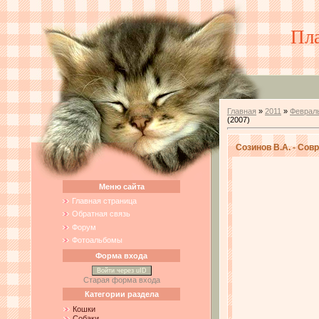
Пл
Главная
»
2011
»
Феврал
(2007)
Созинов В.А. - Сов
Меню сайта
Главная страница
Обратная связь
Форум
Фотоальбомы
Форма входа
Войти через uID
Старая форма входа
Категории раздела
Кошки
Собаки