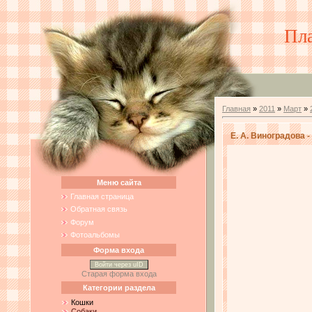
Пл
Главная
»
2011
»
Март
»
Е. А. Виноградова -
Меню сайта
Главная страница
Обратная связь
Форум
Фотоальбомы
Форма входа
Войти через uID
Старая форма входа
Категории раздела
Кошки
Собаки