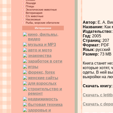
Лошади
Птицы
Экзотические животные
Ветеринария
С/х животные
Насекомые
Автор:
Е. А. В
Рыбы, морские обитатели
Название:
Как 
Интересное
Издательство:
кино, фильмы,
Год:
2005
видео
Страниц:
207
музыка и MP3
Формат:
PDF
Язык:
русский
авто и мото
Размер:
73 MB
знакомства
заработок в сети
Книга станет н
игры
которые хотят,
форекс, forex
одеты. В ней вы
выкройки на лю
женские сайты
для взрослых
Скачать книгу:
строительство и
ремонт
Скачать c letitb
недвижимость
Скачать c depos
бытовая техника
здоровье и