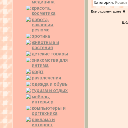
медицина
Категория
:
Кошки
красота,
Всего комментариев
:
0
косметика
работа,
Доб
вакансии,
резюме
эротика
животные и
растения
детские товары
знакомства для
интима
софт
развлечения
одежда и обувь
туризм и отдых
мебель,
интерьер
компьютеры и
оргтехника
реклама и
интернет