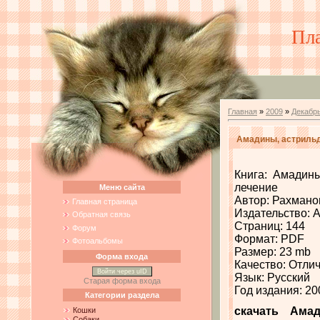
Пл
Главная
»
2009
»
Декабр
Амадины, астрильд
Книга: Амадины
лечение
Меню сайта
Автор: Рахмано
Главная страница
Издательство: 
Обратная связь
Страниц: 144
Форум
Формат: PDF
Фотоальбомы
Размер: 23 mb
Форма входа
Качество: Отли
Войти через uID
Язык: Русский
Старая форма входа
Год издания: 20
Категории раздела
скачать Ама
Кошки
Собаки