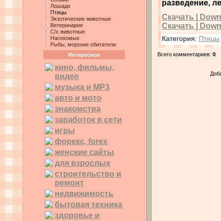
разведение, л
Лошади
Птицы
Скачать | Downlo
Экзотические животные
Скачать | Downl
Ветеринария
С/х животные
Насекомые
Категория
:
Птицы
Рыбы, морские обитатели
Всего комментариев
:
0
Интересное
кино, фильмы,
Доб
видео
музыка и MP3
авто и мото
знакомства
заработок в сети
игры
форекс, forex
женские сайты
для взрослых
строительство и
ремонт
недвижимость
бытовая техника
здоровье и