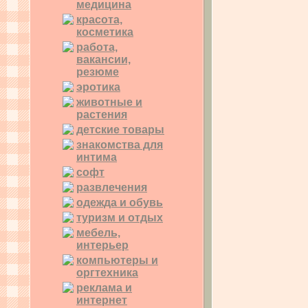
медицина
красота,
косметика
работа,
вакансии,
резюме
эротика
животные и
растения
детские товары
знакомства для
интима
софт
развлечения
одежда и обувь
туризм и отдых
мебель,
интерьер
компьютеры и
оргтехника
реклама и
интернет